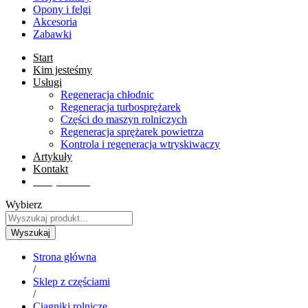
Opony i felgi
Akcesoria
Zabawki
Start
Kim jesteśmy
Usługi
Regeneracja chłodnic
Regeneracja turbosprężarek
Części do maszyn rolniczych
Regeneracja sprężarek powietrza
Kontrola i regeneracja wtryskiwaczy
Artykuły
Kontakt
Sklep online
Wybierz
Wyszukaj
Strona główna
/
Sklep z częściami
/
Ciągniki rolnicze