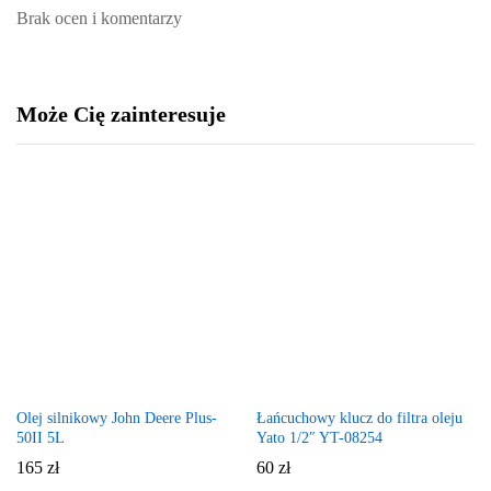
Brak ocen i komentarzy
Może Cię zainteresuje
Olej silnikowy John Deere Plus-
Łańcuchowy klucz do filtra oleju
50II 5L
Yato 1/2″ YT-08254
165
zł
60
zł