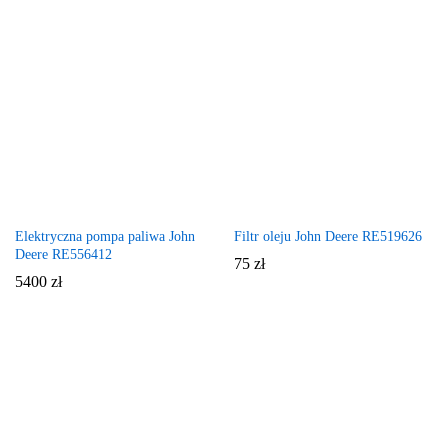
Elektryczna pompa paliwa John
Filtr oleju John Deere RE519626
Deere RE556412
75
zł
5400
zł