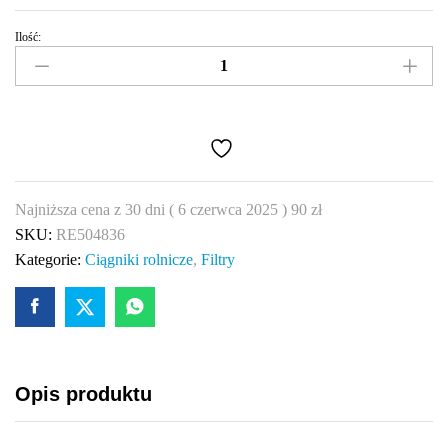
Ilość:
Filtr
oleju
silnikowego
John
Deere
RE504836
quantity
Najniższa cena z 30 dni (
6 czerwca 2025
)
90
zł
SKU:
RE504836
Kategorie:
Ciągniki rolnicze
,
Filtry
Opis produktu