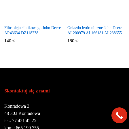
Filtr oleju silnikowego John Deere
Gniazdo hydrauliczne John Deere
AR43634 DZ118238
AL200979 AL166181 AL238655
140
zł
180
zł
Skontaktuj się z nami
Konradowa 3
48-303 Konradowa
tel.: 77 421 45 25
kom.: 665 199 755