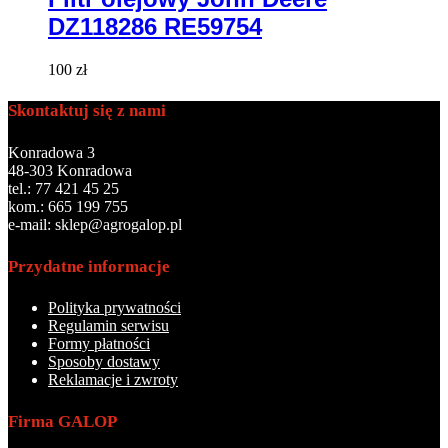
DZ118286 RE59754
100
zł
Skontaktuj się z nami
Konradowa 3
48-303 Konradowa
tel.: 77 421 45 25
kom.: 665 199 755
e-mail: sklep@agrogalop.pl
Przydatne informacje
Polityka prywatności
Regulamin serwisu
Formy płatności
Sposoby dostawy
Reklamacje i zwroty
Firma GALOP