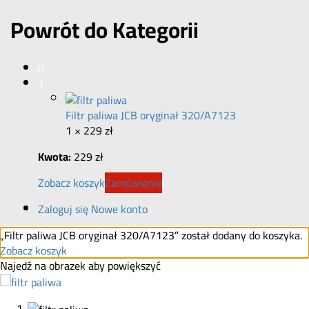
Powrót do
Kategorii
0
1
Filtr paliwa JCB oryginał 320/A7123
1 ×
229
zł
Kwota:
229
zł
Zobacz koszyk
Zamówienie
Zaloguj się
Nowe konto
„Filtr paliwa JCB oryginał 320/A7123” został dodany do koszyka.
Zobacz koszyk
Najedź na obrazek aby powiększyć