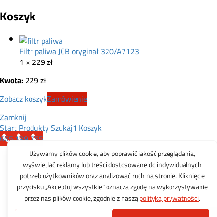
Koszyk
Filtr paliwa JCB oryginał 320/A7123
1 ×
229
zł
Kwota:
229
zł
Zobacz koszyk
Zamówienie
Zamknij
Start
Produkty
Szukaj
1
Koszyk
665 199 755