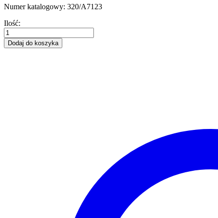
Numer katalogowy: 320/A7123
Filtr
Ilość:
paliwa
JCB
Dodaj do koszyka
oryginał
320/A7123
quantity