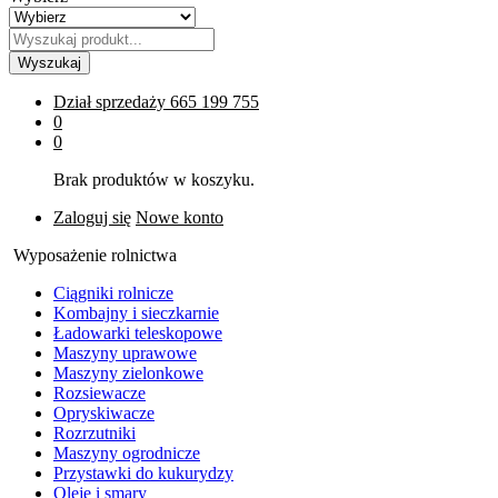
Wyszukaj
Dział sprzedaży
665 199 755
0
0
Brak produktów w koszyku.
Zaloguj się
Nowe konto
Wyposażenie rolnictwa
Ciągniki rolnicze
Kombajny i sieczkarnie
Ładowarki teleskopowe
Maszyny uprawowe
Maszyny zielonkowe
Rozsiewacze
Opryskiwacze
Rozrzutniki
Maszyny ogrodnicze
Przystawki do kukurydzy
Oleje i smary