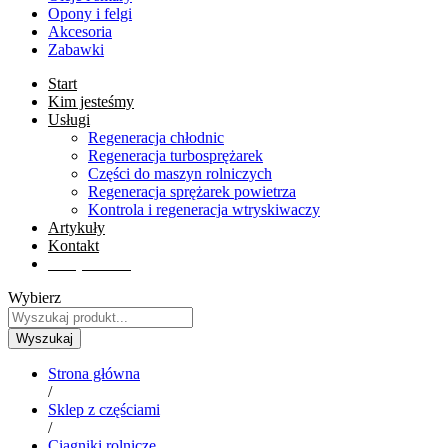
Opony i felgi
Akcesoria
Zabawki
Start
Kim jesteśmy
Usługi
Regeneracja chłodnic
Regeneracja turbosprężarek
Części do maszyn rolniczych
Regeneracja sprężarek powietrza
Kontrola i regeneracja wtryskiwaczy
Artykuły
Kontakt
Sklep online
Wybierz
Wyszukaj
Strona główna
/
Sklep z częściami
/
Ciągniki rolnicze