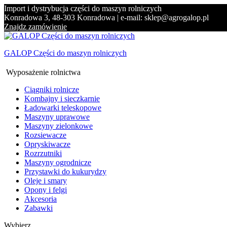
Import i dystrybucja części do maszyn rolniczych
Konradowa 3, 48-303 Konradowa | e-mail: sklep@agrogalop.pl
Znajdz zamówienie
GALOP Części do maszyn rolniczych
Wyposażenie rolnictwa
Ciągniki rolnicze
Kombajny i sieczkarnie
Ładowarki teleskopowe
Maszyny uprawowe
Maszyny zielonkowe
Rozsiewacze
Opryskiwacze
Rozrzutniki
Maszyny ogrodnicze
Przystawki do kukurydzy
Oleje i smary
Opony i felgi
Akcesoria
Zabawki
Wybierz