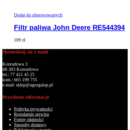
Dodaj do obserwowanych
Filtr paliwa John Deere RE544394
189
zł
Skontaktuj się z nami
Konradowa 3
48-303 Konradowa
tel.: 77 421 45 25
kom.: 665 199 755
e-mail: sklep@agrogalop.pl
Przydatne informacje
Polityka prywatności
Regulamin serwisu
Formy płatności
Sposoby dostawy
Reklamacje i zwroty