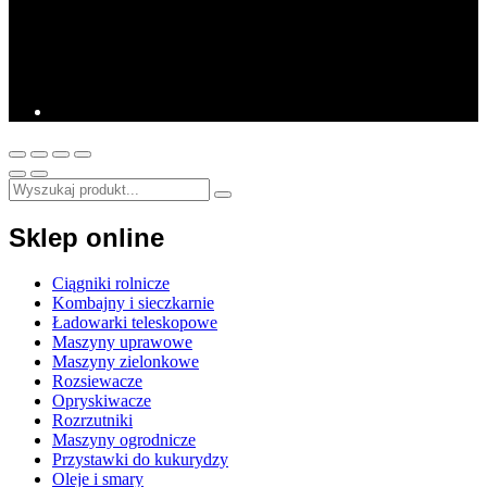
Sklep online
Ciągniki rolnicze
Kombajny i sieczkarnie
Ładowarki teleskopowe
Maszyny uprawowe
Maszyny zielonkowe
Rozsiewacze
Opryskiwacze
Rozrzutniki
Maszyny ogrodnicze
Przystawki do kukurydzy
Oleje i smary