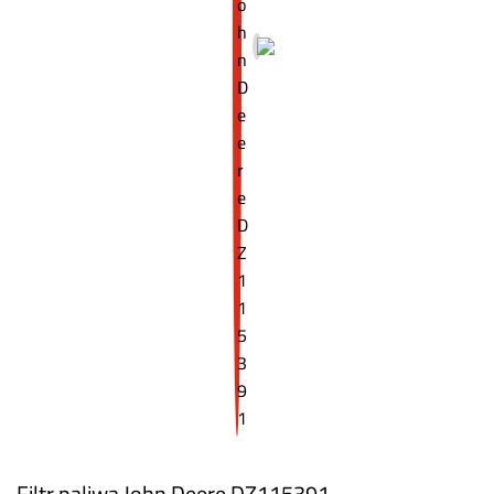
Filtr paliwa John Deere DZ115391