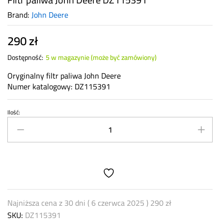
Brand:
John Deere
290
zł
Dostępność:
5 w magazynie (może być zamówiony)
Oryginalny filtr paliwa John Deere
Numer katalogowy: DZ115391
Ilość:
Filtr
paliwa
John
Deere
DZ115391
quantity
Najniższa cena z 30 dni (
6 czerwca 2025
)
290
zł
SKU:
DZ115391