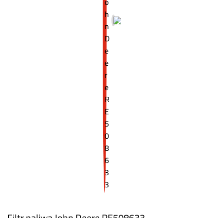
Filtr paliwa John Deere RE508633