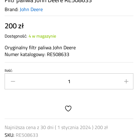
Brand:
John Deere
200
zł
Dostępność:
4 w magazynie
Oryginalny filtr paliwa John Deere
Numer katalogowy: RE508633
Ilość:
Filtr
paliwa
John
Deere
RE508633
quantity
Najniższa cena z 30 dni (
1 stycznia 2024
)
200
zł
SKU:
RE508633