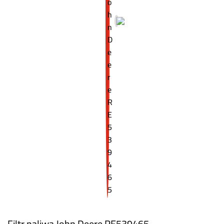
Filtr paliwa John Deere RE539465