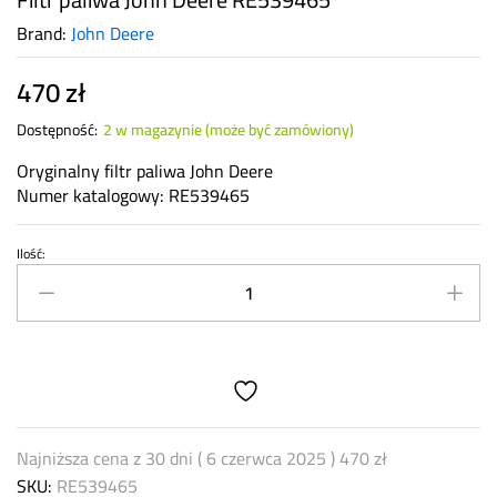
Brand:
John Deere
470
zł
Dostępność:
2 w magazynie (może być zamówiony)
Oryginalny filtr paliwa John Deere
Numer katalogowy: RE539465
Ilość:
Filtr
paliwa
John
Deere
RE539465
quantity
Najniższa cena z 30 dni (
6 czerwca 2025
)
470
zł
SKU:
RE539465