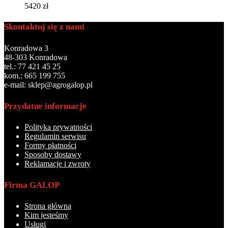
5420
zł
Skontaktuj się z nami
Konradowa 3
48-303 Konradowa
tel.: 77 421 45 25
kom.: 665 199 755
e-mail: sklep@agrogalop.pl
Przydatne informacje
Polityka prywatności
Regulamin serwisu
Formy płatności
Sposoby dostawy
Reklamacje i zwroty
Firma GALOP
Strona główna
Kim jesteśmy
Usługi