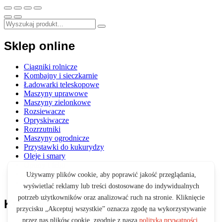
Sklep online
Ciągniki rolnicze
Kombajny i sieczkarnie
Ładowarki teleskopowe
Maszyny uprawowe
Maszyny zielonkowe
Rozsiewacze
Opryskiwacze
Rozrzutniki
Maszyny ogrodnicze
Przystawki do kukurydzy
Oleje i smary
Opony i felgi
Akcesoria
Zabawki
Koszyk