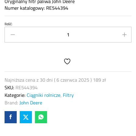
Oryginalny filtr paliwa John Deere
Numer katalogowy: RE544394
Ilość:
Filtr
paliwa
John
Deere
RE544394
quantity
Najniższa cena z 30 dni (
6 czerwca 2025
)
189
zł
SKU:
RE544394
Kategorie:
Ciągniki rolnicze
,
Filtry
Brand:
John Deere