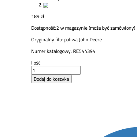
189
zł
Dostępność:
2 w magazynie (może być zamówiony)
Oryginalny filtr paliwa John Deere
Numer katalogowy: RE544394
Filtr
Ilość:
paliwa
John
Dodaj do koszyka
Deere
RE544394
quantity