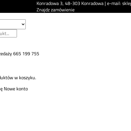
Konradowa 3, 48-303 Konradowa | e-mail: skle
Znajdz zamówienie
zedaży
665 199 755
duktów w koszyku.
ię
Nowe konto