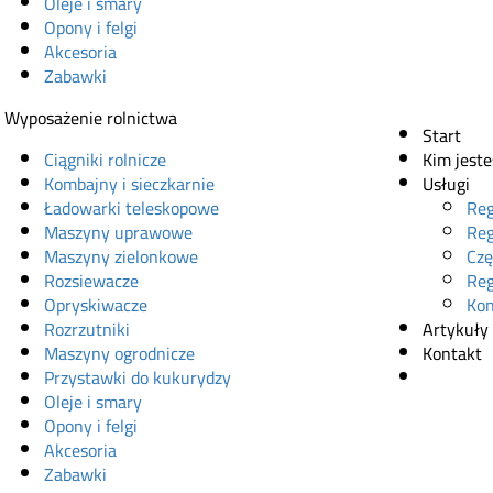
Oleje i smary
Opony i felgi
Akcesoria
Zabawki
Wyposażenie rolnictwa
Start
Ciągniki rolnicze
Kim jest
Kombajny i sieczkarnie
Usługi
Ładowarki teleskopowe
Reg
Maszyny uprawowe
Reg
Maszyny zielonkowe
Czę
Rozsiewacze
Reg
Opryskiwacze
Kon
Rozrzutniki
Artykuły
Maszyny ogrodnicze
Kontakt
Przystawki do kukurydzy
Sklep onl
Oleje i smary
Opony i felgi
Akcesoria
Zabawki