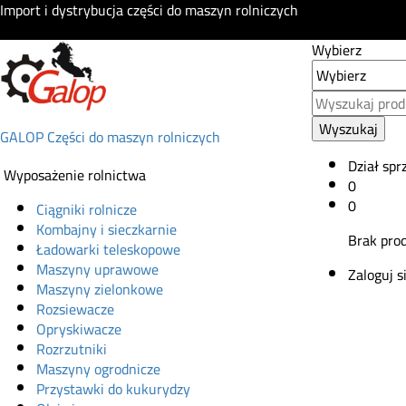
Import i dystrybucja części do maszyn rolniczych
Wybierz
Wyszukaj
GALOP Części do maszyn rolniczych
Dział spr
Wyposażenie rolnictwa
0
0
Ciągniki rolnicze
Kombajny i sieczkarnie
Brak pro
Ładowarki teleskopowe
Maszyny uprawowe
Zaloguj s
Maszyny zielonkowe
Rozsiewacze
Opryskiwacze
Rozrzutniki
Maszyny ogrodnicze
Przystawki do kukurydzy