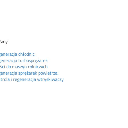
eśmy
eneracja chłodnic
eneracja turbosprężarek
ści do maszyn rolniczych
eneracja sprężarek powietrza
trola i regeneracja wtryskiwaczy
ine