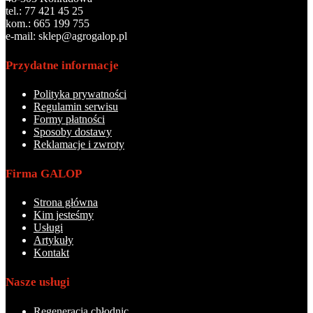
tel.: 77 421 45 25
kom.: 665 199 755
e-mail: sklep@agrogalop.pl
Przydatne informacje
Polityka prywatności
Regulamin serwisu
Formy płatności
Sposoby dostawy
Reklamacje i zwroty
Firma GALOP
Strona główna
Kim jesteśmy
Usługi
Artykuły
Kontakt
Nasze usługi
Regeneracja chłodnic