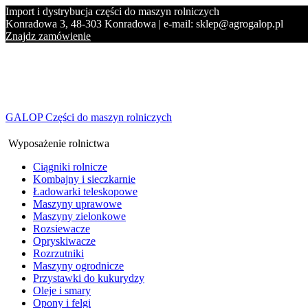
Import i dystrybucja części do maszyn rolniczych
Konradowa 3, 48-303 Konradowa | e-mail: sklep@agrogalop.pl
Znajdz zamówienie
GALOP Części do maszyn rolniczych
Wyposażenie rolnictwa
Ciągniki rolnicze
Kombajny i sieczkarnie
Ładowarki teleskopowe
Maszyny uprawowe
Maszyny zielonkowe
Rozsiewacze
Opryskiwacze
Rozrzutniki
Maszyny ogrodnicze
Przystawki do kukurydzy
Oleje i smary
Opony i felgi