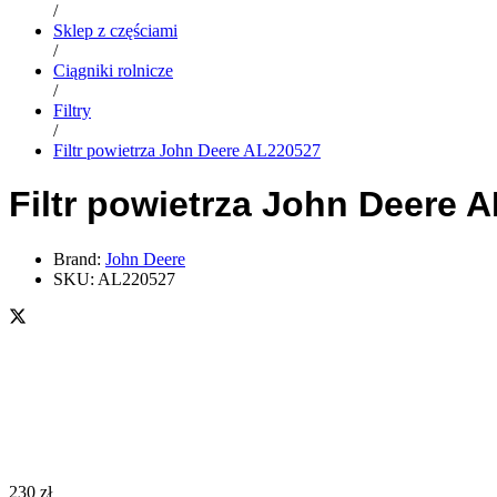
/
Sklep z częściami
/
Ciągniki rolnicze
/
Filtry
/
Filtr powietrza John Deere AL220527
Filtr powietrza John Deere 
Brand:
John Deere
SKU:
AL220527
230
zł