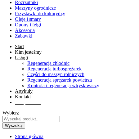
Rozrzutniki
Maszyny ogrodnicze
Przystawki do kukurydzy
Oleje i smary
Opony i felgi
Akcesoria
Zabawki
Start
Kim jesteśmy
Usługi
Regeneracja chłodnic
Regeneracja turbosprężarek
Części do maszyn rolniczych
Regeneracja sprężarek powietrza
Kontrola i regeneracja wtryskiwaczy
Artykuły
Kontakt
Sklep online
Wybierz
Wyszukaj
Strona główna