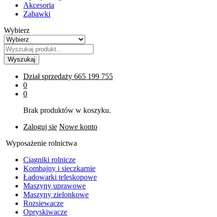
Akcesoria
Zabawki
Wybierz
Wyszukaj
Dział sprzedaży
665 199 755
0
0
Brak produktów w koszyku.
Zaloguj się
Nowe konto
Wyposażenie rolnictwa
Ciągniki rolnicze
Kombajny i sieczkarnie
Ładowarki teleskopowe
Maszyny uprawowe
Maszyny zielonkowe
Rozsiewacze
Opryskiwacze