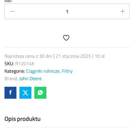
Ilość:
Uszczelka
filtra
oleju
John
Deere
R120146
quantity
Najniższa cena z 30 dni (
21 stycznia 2025
)
10
zł
SKU:
R120146
Kategorie:
Ciągniki rolnicze
,
Filtry
Brand:
John Deere
Opis produktu