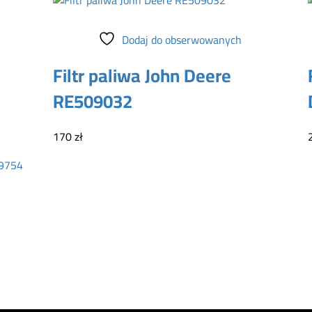
Dodaj do koszyka
Dodaj do obserwowanych
Filtr paliwa John Deere
RE509032
170
zł