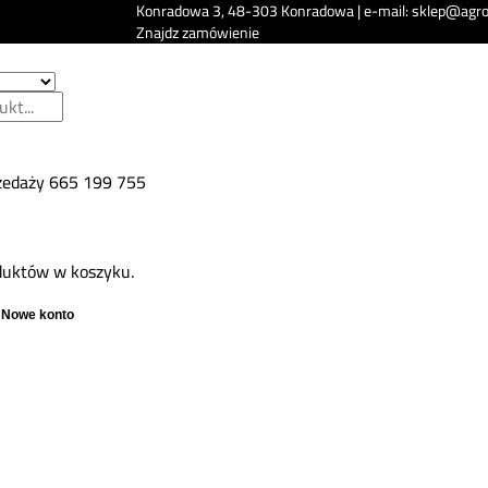
Konradowa 3, 48-303 Konradowa | e-mail: sklep@agro
Znajdz zamówienie
zedaży
665 199 755
duktów w koszyku.
Nowe konto