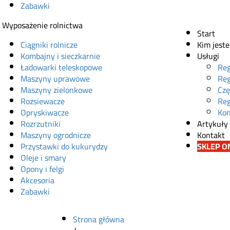
Zabawki
Wyposażenie rolnictwa
Start
Ciągniki rolnicze
Kim jest
Kombajny i sieczkarnie
Usługi
Ładowarki teleskopowe
Reg
Maszyny uprawowe
Reg
Maszyny zielonkowe
Czę
Rozsiewacze
Reg
Opryskiwacze
Kon
Rozrzutniki
Artykuły
Maszyny ogrodnicze
Kontakt
Przystawki do kukurydzy
SKLEP O
Oleje i smary
Opony i felgi
Akcesoria
Zabawki
Strona główna