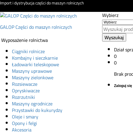
Import i dystrybucja części do maszyn rolniczych
Wybierz
GALOP Części do maszyn rolniczych
Wyszukaj
Wyposażenie rolnictwa
Dział spr
Ciągniki rolnicze
0
Kombajny i sieczkarnie
0
Ładowarki teleskopowe
Maszyny uprawowe
Brak pro
Maszyny zielonkowe
Rozsiewacze
Zaloguj się
Opryskiwacze
Rozrzutniki
Maszyny ogrodnicze
Przystawki do kukurydzy
Oleje i smary
Opony i felgi
Akcesoria