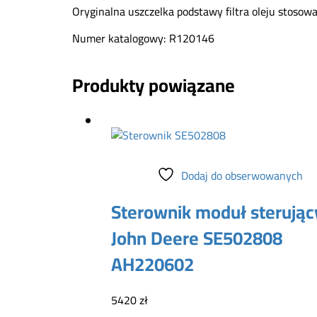
Oryginalna uszczelka podstawy filtra oleju stoso
Numer katalogowy: R120146
Produkty powiązane
Dodaj do koszyka
Dodaj do obserwowanych
Sterownik moduł sterując
John Deere SE502808
AH220602
5420
zł