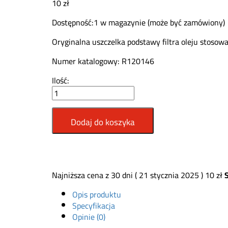
10
zł
Dostępność:
1 w magazynie (może być zamówiony)
Oryginalna uszczelka podstawy filtra oleju stoso
Numer katalogowy: R120146
Uszczelka
Ilość:
filtra
oleju
John
Dodaj do koszyka
Deere
R120146
quantity
Najniższa cena z 30 dni (
21 stycznia 2025
)
10
zł
Opis produktu
Specyfikacja
Opinie (0)