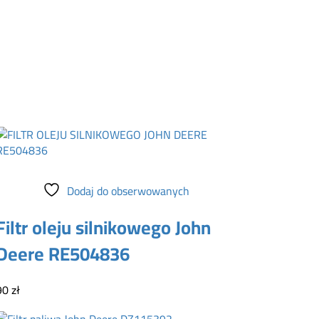
Dodaj do koszyka
Dodaj do obserwowanych
Filtr oleju silnikowego John
Deere RE504836
90
zł