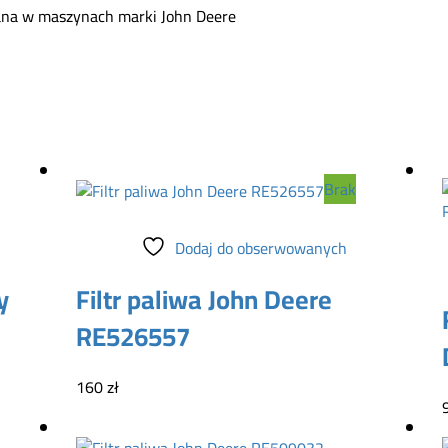
wana w maszynach marki John Deere
Brak
Dowiedz się więcej
Dodaj do obserwowanych
y
Filtr paliwa John Deere
RE526557
160
zł