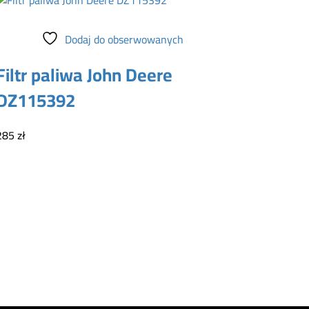
Dodaj do koszyka
Dodaj do obserwowanych
Filtr paliwa John Deere
DZ115392
285
zł