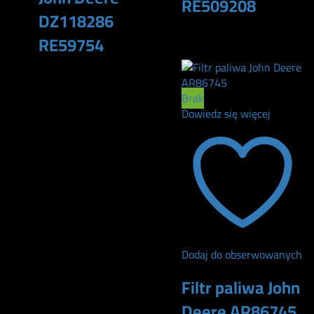
RE509208
DZ118286
165
zł
RE59754
100
zł
Brak
Dowiedz się więcej
Dodaj do obserwowanych
Filtr paliwa John
Deere AR86745