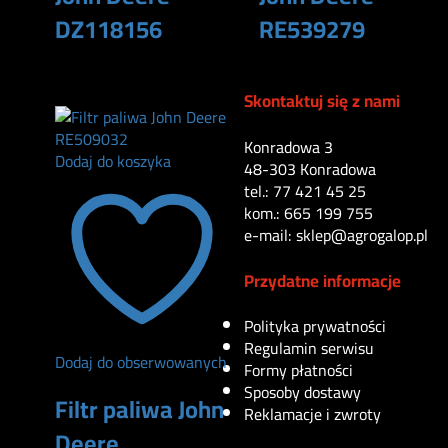
DZ118156
RE539279
115
zł
134
zł
Skontaktuj się z nami
Konradowa 3
Dodaj do koszyka
48-303 Konradowa
tel.: 77 421 45 25
kom.: 665 199 755
e-mail: sklep@agrogalop.pl
Przydatne informacje
Polityka prywatności
Regulamin serwisu
Dodaj do obserwowanych
Formy płatności
Sposoby dostawy
Filtr paliwa John
Reklamacje i zwroty
Deere