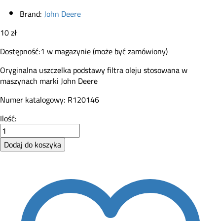
Brand:
John Deere
10
zł
Dostępność:
1 w magazynie (może być zamówiony)
Oryginalna uszczelka podstawy filtra oleju stosowana w
maszynach marki John Deere
Numer katalogowy: R120146
Uszczelka
Ilość:
filtra
oleju
Dodaj do koszyka
John
Deere
R120146
quantity