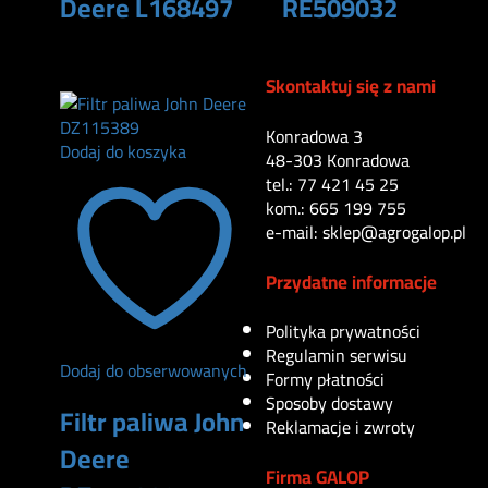
Deere L168497
RE509032
48
zł
170
zł
Skontaktuj się z nami
Konradowa 3
Dodaj do koszyka
48-303 Konradowa
tel.: 77 421 45 25
kom.: 665 199 755
e-mail: sklep@agrogalop.pl
Przydatne informacje
Polityka prywatności
Regulamin serwisu
Dodaj do obserwowanych
Formy płatności
Sposoby dostawy
Filtr paliwa John
Reklamacje i zwroty
Deere
Firma GALOP