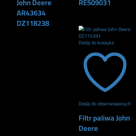
John Deere
RE509031
AR43634
165
zł
DZ118238
140
zł
Dodaj do koszyka
Dodaj do obserwowanych
Filtr paliwa John
Deere