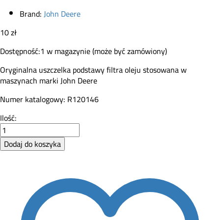
Brand:
John Deere
10
zł
Dostępność:
1 w magazynie (może być zamówiony)
Oryginalna uszczelka podstawy filtra oleju stosowana w
maszynach marki John Deere
Numer katalogowy: R120146
Uszczelka
Ilość:
filtra
oleju
Dodaj do koszyka
John
Deere
R120146
quantity