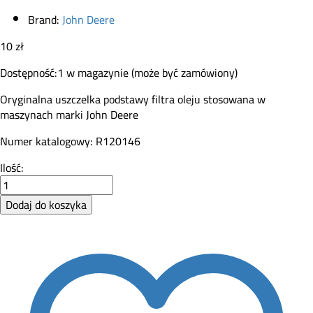
Brand:
John Deere
10
zł
Dostępność:
1 w magazynie (może być zamówiony)
Oryginalna uszczelka podstawy filtra oleju stosowana w
maszynach marki John Deere
Numer katalogowy: R120146
Uszczelka
Ilość:
filtra
oleju
Dodaj do koszyka
John
Deere
R120146
quantity