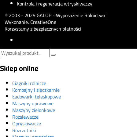
Kontrola i regeneracja wtryskiwaczy
© 2003 - 2025 GALOP - Wyposażenie Rolnictwa |
Wykonanie:
CreativeOne
Korzystamy z bezpiecznych płatności
Sklep online
Ciągniki rolnicze
Kombajny i sieczkarnie
Ładowarki teleskopowe
Maszyny uprawowe
Maszyny zielonkowe
Rozsiewacze
Opryskiwacze
Rozrzutniki