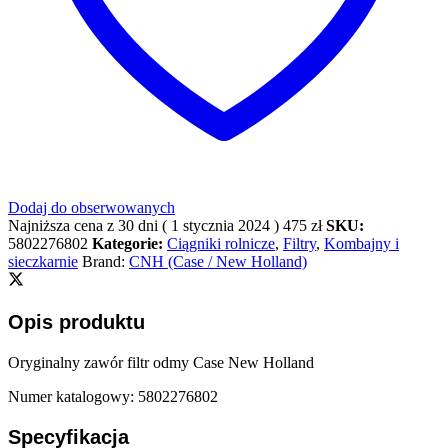
Dodaj do obserwowanych
Najniższa cena z 30 dni (
1 stycznia 2024
)
475
zł
SKU:
5802276802
Kategorie:
Ciągniki rolnicze
,
Filtry
,
Kombajny i
sieczkarnie
Brand:
CNH (Case / New Holland)
Opis produktu
Oryginalny zawór filtr odmy Case New Holland
Numer katalogowy: 5802276802
Specyfikacja