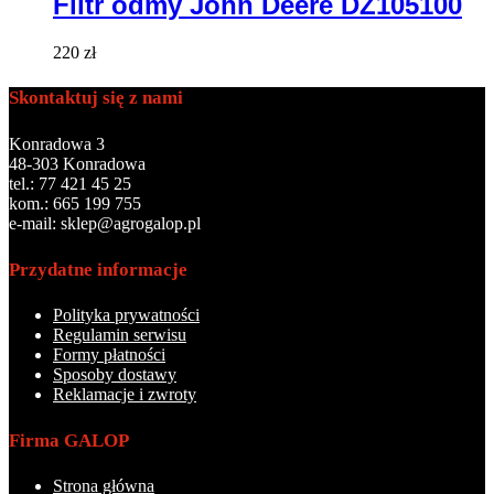
Filtr odmy John Deere DZ105100
220
zł
Skontaktuj się z nami
Konradowa 3
48-303 Konradowa
tel.: 77 421 45 25
kom.: 665 199 755
e-mail: sklep@agrogalop.pl
Przydatne informacje
Polityka prywatności
Regulamin serwisu
Formy płatności
Sposoby dostawy
Reklamacje i zwroty
Firma GALOP
Strona główna