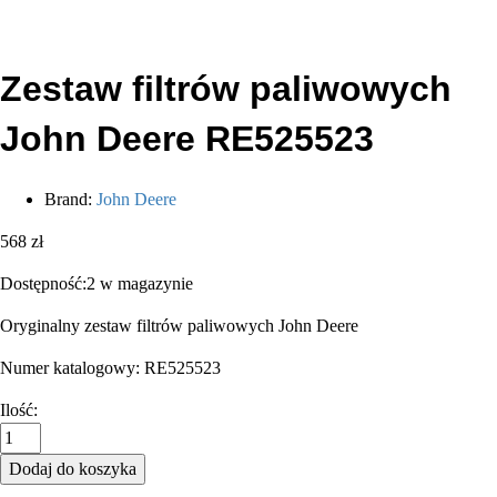
Zestaw filtrów paliwowych
John Deere RE525523
Brand:
John Deere
568
zł
Dostępność:
2 w magazynie
Oryginalny zestaw filtrów paliwowych John Deere
Numer katalogowy: RE525523
Zestaw
Ilość:
filtrów
paliwowych
Dodaj do koszyka
John