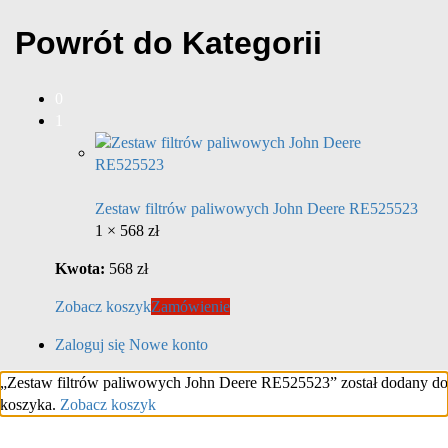
Powrót do
Kategorii
0
1
Zestaw filtrów paliwowych John Deere RE525523
1 ×
568
zł
Kwota:
568
zł
Zobacz koszyk
Zamówienie
Zaloguj się
Nowe konto
„Zestaw filtrów paliwowych John Deere RE525523” został dodany do
koszyka.
Zobacz koszyk