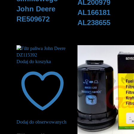
AL200979
John Deere
AL166181
RE509672
AL238655
165
zł
180
zł
Dodaj do koszyka
Dodaj do obserwowanych