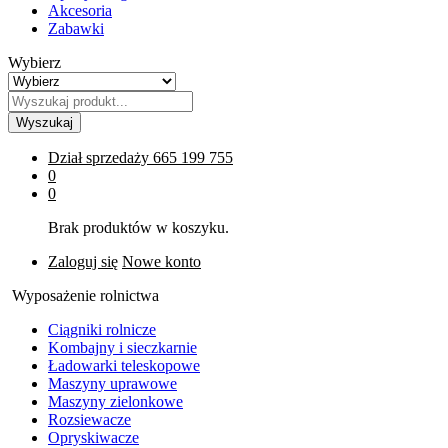
Akcesoria
Zabawki
Wybierz
Wyszukaj
Dział sprzedaży
665 199 755
0
0
Brak produktów w koszyku.
Zaloguj się
Nowe konto
Wyposażenie rolnictwa
Ciągniki rolnicze
Kombajny i sieczkarnie
Ładowarki teleskopowe
Maszyny uprawowe
Maszyny zielonkowe
Rozsiewacze
Opryskiwacze