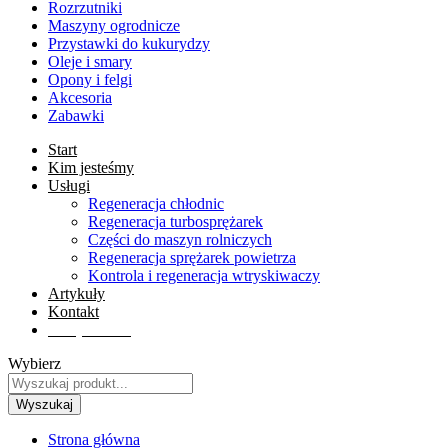
Rozrzutniki
Maszyny ogrodnicze
Przystawki do kukurydzy
Oleje i smary
Opony i felgi
Akcesoria
Zabawki
Start
Kim jesteśmy
Usługi
Regeneracja chłodnic
Regeneracja turbosprężarek
Części do maszyn rolniczych
Regeneracja sprężarek powietrza
Kontrola i regeneracja wtryskiwaczy
Artykuły
Kontakt
Sklep online
Wybierz
Wyszukaj
Strona główna