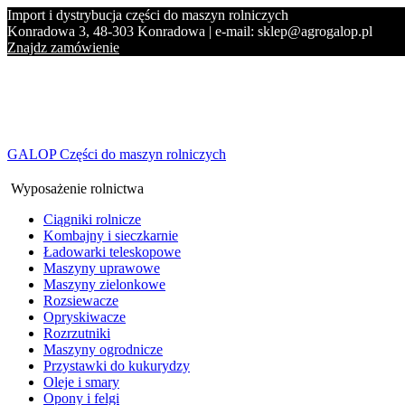
Import i dystrybucja części do maszyn rolniczych
Konradowa 3, 48-303 Konradowa | e-mail: sklep@agrogalop.pl
Znajdz zamówienie
GALOP Części do maszyn rolniczych
Wyposażenie rolnictwa
Ciągniki rolnicze
Kombajny i sieczkarnie
Ładowarki teleskopowe
Maszyny uprawowe
Maszyny zielonkowe
Rozsiewacze
Opryskiwacze
Rozrzutniki
Maszyny ogrodnicze
Przystawki do kukurydzy
Oleje i smary
Opony i felgi