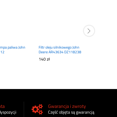
ompa paliwa John
Filtr oleju silnikowego John
Napinacz 
412
Deere AR43634 DZ118238
610
zł
140
zł
nta
Gwarancja i zwroty
dyspozycji
Część objęta są gwarancją