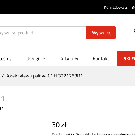
3R1
Konradowa 3, 48-
0)
Wyszukaj
steśmy
Usługi
Artykuły
Kontakt
SKLE
e
/
Korek wlewu paliwa CNH 3221253R1
R1
R1
30
zł
Dostępność:
Produkt dostępny na zamówienie