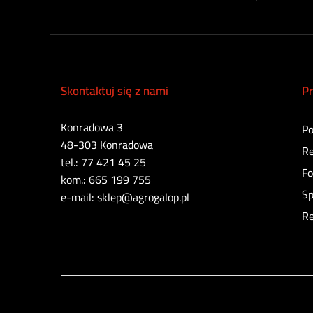
Skontaktuj się z nami
Pr
Konradowa 3
Po
48-303 Konradowa
Re
tel.: 77 421 45 25
Fo
kom.: 665 199 755
Sp
e-mail: sklep@agrogalop.pl
Re