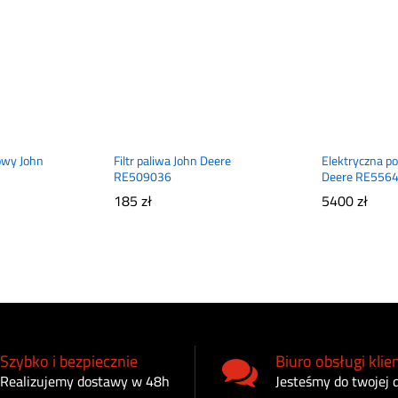
owy John
Filtr paliwa John Deere
Elektryczna p
RE509036
Deere RE556
185
zł
5400
zł
Szybko i bezpiecznie
Biuro obsługi klie
Realizujemy dostawy w 48h
Jesteśmy do twojej 