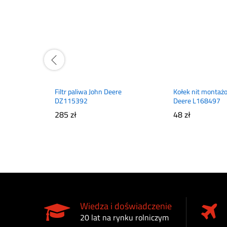
Filtr paliwa John Deere
Kołek nit montaż
DZ115392
Deere L168497
285
zł
48
zł
Wiedza i doświadczenie
20 lat na rynku rolniczym