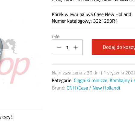
Korek wlewu paliwa Case New Holland
Numer katalogowy: 3221253R1
Ilość:
Korek
wlewu
Dodaj do kosz
paliwa
CNH
3221253R1
Najniższa cena z 30 dni (
1 stycznia 202
quantity
Kategorie:
Ciągniki rolnicze
,
Kombajny i 
Brand:
CNH (Case / New Holland)
ększyć