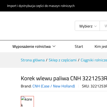
Korek wlewu paliwa CNH 322125
Import i dystrybucja części do maszyn rolniczych
Opis produktu
Specyfikacja
Opinie (
Wybierz
Wyposażenie rolnictwa
Start
Kim je
Strona główna
/
Sklep z częściami
/
Ciągniki rolnicz
Korek wlewu paliwa CNH 3221253
Brand:
CNH (Case / New Holland)
SKU:
3221253