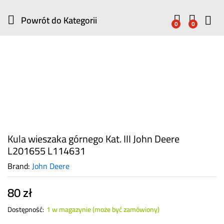
Powrót do
Kategorii
0
0
Kula wieszaka górnego Kat. III John Deere
L201655 L114631
Brand:
John Deere
80
zł
Dostępność:
1 w magazynie (może być zamówiony)