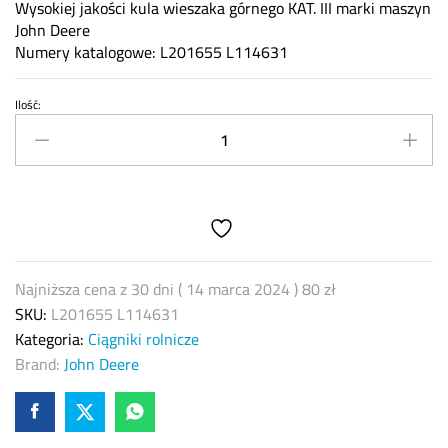
Wysokiej jakości kula wieszaka górnego KAT. III marki maszyn
John Deere
Numery katalogowe: L201655 L114631
Ilość:
Kula
wieszaka
górnego
Kat.
III
John
Deere
L201655
Najniższa cena z 30 dni (
14 marca 2024
)
80
zł
L114631
SKU:
L201655 L114631
quantity
Kategoria:
Ciągniki rolnicze
Brand:
John Deere