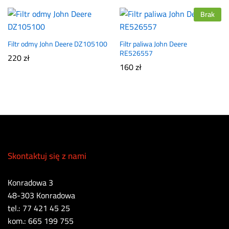
Brak
Filtr odmy John Deere DZ105100
Filtr paliwa John Deere
RE526557
220
zł
160
zł
Skontaktuj się z nami
Konradowa 3
48-303 Konradowa
tel.: 77 421 45 25
kom.: 665 199 755