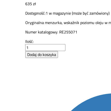
635
zł
Dostępność:
1 w magazynie (może być zamówiony)
Oryginalna menzurka, wskaźnik poziomu oleju w 
Numer katalogowy: RE255071
Menzurka
Ilość:
wskaźnik
poziomu
Dodaj do koszyka
oleju
John
Deere
RE255071
quantity