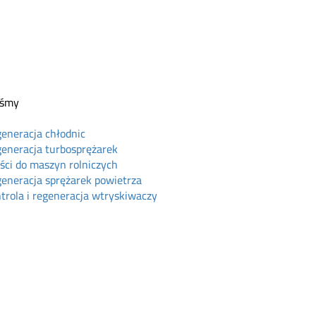
eśmy
eneracja chłodnic
eneracja turbosprężarek
ści do maszyn rolniczych
eneracja sprężarek powietrza
trola i regeneracja wtryskiwaczy
ine