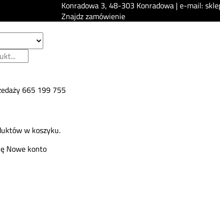
Konradowa 3, 48-303 Konradowa | e-mail: skle
Znajdz zamówienie
zedaży
665 199 755
duktów w koszyku.
ię
Nowe konto