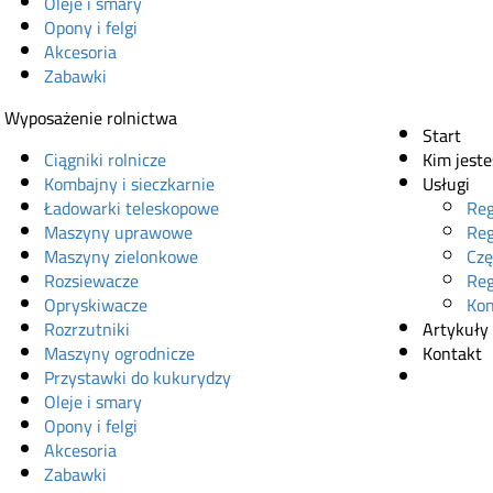
Oleje i smary
Opony i felgi
Akcesoria
Zabawki
Wyposażenie rolnictwa
Start
Ciągniki rolnicze
Kim jest
Kombajny i sieczkarnie
Usługi
Ładowarki teleskopowe
Reg
Maszyny uprawowe
Reg
Maszyny zielonkowe
Czę
Rozsiewacze
Reg
Opryskiwacze
Kon
Rozrzutniki
Artykuły
Maszyny ogrodnicze
Kontakt
Przystawki do kukurydzy
Sklep onl
Oleje i smary
Opony i felgi
Akcesoria
Zabawki