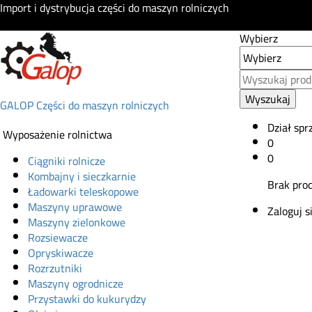
Import i dystrybucja części do maszyn rolniczych
Wybierz
Wyszukaj
GALOP Części do maszyn rolniczych
Dział spr
Wyposażenie rolnictwa
0
0
Ciągniki rolnicze
Kombajny i sieczkarnie
Brak pro
Ładowarki teleskopowe
Maszyny uprawowe
Zaloguj s
Maszyny zielonkowe
Rozsiewacze
Opryskiwacze
Rozrzutniki
Maszyny ogrodnicze
Przystawki do kukurydzy