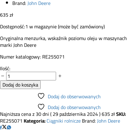
Brand:
John Deere
635
zł
Dostępność:
1 w magazynie (może być zamówiony)
Oryginalna menzurka, wskaźnik poziomu oleju w maszynach
marki John Deere
Numer katalogowy: RE255071
Menzurka
Ilość:
wskaźnik
poziomu
Dodaj do koszyka
oleju
John
Dodaj do obserwowanych
Deere
Dodaj do obserwowanych
RE255071
Najniższa cena z 30 dni (
29 października 2024
)
635
zł
SKU:
quantity
RE255071
Kategoria:
Ciągniki rolnicze
Brand:
John Deere