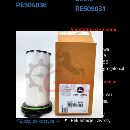
RE504836
RE509031
90
zł
165
zł
Skontaktuj się z nami
Konradowa 3
48-303 Konradowa
tel.: 77 421 45 25
kom.: 665 199 755
e-mail: sklep@agrogalop.pl
Przydatne informacje
Polityka prywatności
Regulamin serwisu
Formy płatności
Sposoby dostawy
Reklamacje i zwroty
Dodaj do koszyka