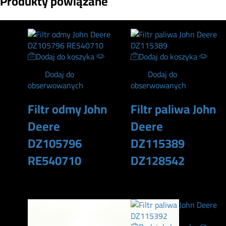
Produkty powiązane
Dodaj do koszyka
Dodaj do koszyka
Dodaj do
Dodaj do
obserwowanych
obserwowanych
Filtr odmy John
Filtr paliwa John
Deere
Deere
DZ105796
DZ115389
RE540710
DZ128542
240
zł
290
zł