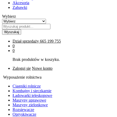
Akcesoria
Zabawki
Wybierz
Wyszukaj
Dział sprzedaży
665 199 755
0
0
Brak produktów w koszyku.
Zaloguj się
Nowe konto
Wyposażenie rolnictwa
Ciągniki rolnicze
Kombajny i sieczkarnie
Ładowarki teleskopowe
Maszyny uprawowe
Maszyny zielonkowe
Rozsiewacze
Opryskiwacze