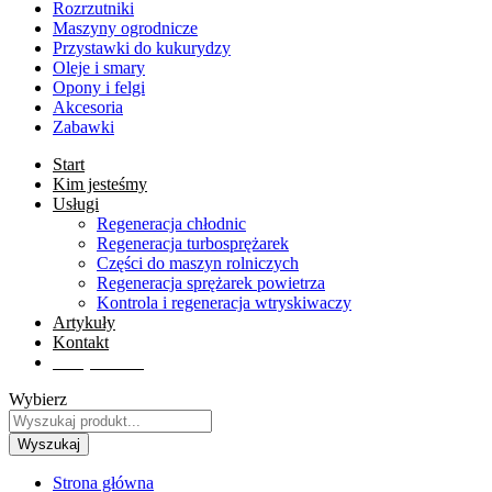
Rozrzutniki
Maszyny ogrodnicze
Przystawki do kukurydzy
Oleje i smary
Opony i felgi
Akcesoria
Zabawki
Start
Kim jesteśmy
Usługi
Regeneracja chłodnic
Regeneracja turbosprężarek
Części do maszyn rolniczych
Regeneracja sprężarek powietrza
Kontrola i regeneracja wtryskiwaczy
Artykuły
Kontakt
Sklep online
Wybierz
Wyszukaj
Strona główna