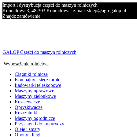
Import i dystrybucja części do maszyn rolniczych
Konradowa 3, 48-303 Konradowa | e-mail: sklep@agrogalop.pl
Znajdz zamówienie
GALOP Części do maszyn rolniczych
Wyposażenie rolnictwa
Ciągniki rolnicze
Kombajny i sieczkarnie
Ładowarki teleskopowe
Maszyny uprawowe
Maszyny zielonkowe
Rozsiewacze
Opryskiwacze
Rozrzutniki
Maszyny ogrodnicze
Przystawki do kukurydzy
Oleje i smary
Opony i felgi