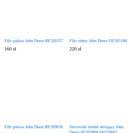
Filtr paliwa John Deere RE526557
Filtr odmy John Deere DZ105100
160
zł
220
zł
Filtr paliwa John Deere RE509036
Sterownik moduł sterujący John
Deere SE502808 AH220602