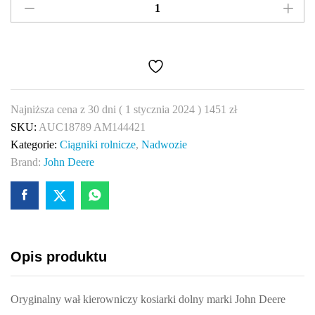
wał
kierowniczy
kosiarki
John
Deere
AUC18789
Najniższa cena z 30 dni (
1 stycznia 2024
)
1451
zł
AM144421
SKU:
AUC18789 AM144421
quantity
Kategorie:
Ciągniki rolnicze
,
Nadwozie
Brand:
John Deere
Opis produktu
Oryginalny wał kierowniczy kosiarki dolny marki John Deere