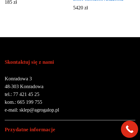
185
zł
5420
zł
Skontaktuj się z nami
Konradowa 3
48-303 Konradowa
tel.: 77 421 45 25
kom.: 665 199 755
e-mail: sklep@agrogalop.pl
Przydatne informacje