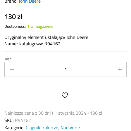
Brand:
John Deere
130
zł
Dostępność:
1 w magazynie
Oryginalny element ustalający John Deere
Numer katalogowy: R94162
Ilość:
Element
ustalający
John
Deere
R94162
quantity
Najniższa cena z 30 dni (
1 stycznia 2024
)
130
zł
SKU:
R94162
Kategorie:
Ciągniki rolnicze
,
Nadwozie