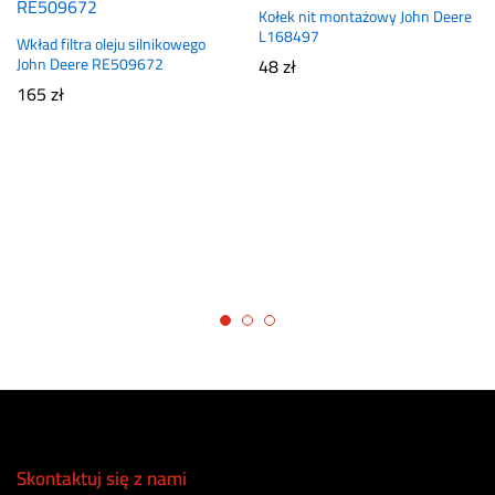
Kołek nit montażowy John Deere
L168497
Wkład filtra oleju silnikowego
John Deere RE509672
48
zł
165
zł
Skontaktuj się z nami