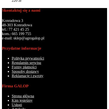
220
zł
Skontaktuj się z nami
Konradowa 3
48-303 Konradowa
tel.: 77 421 45 25
kom.: 665 199 755
e-mail: sklep@agrogalop.pl
Przydatne informacje
Polityka prywatności
Regulamin serwisu
Formy płatności
Sposoby dostawy
Reklamacje i zwroty
Firma GALOP
Strona główna
Kim jesteśmy
Usługi