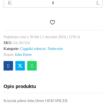
półosi
John
Deere
AL161324
OEM
SPICER
Najniższa cena z 30 dni (
1 stycznia 2024
)
1250
zł
quantity
SKU:
AL161324
Kategorie:
Ciągniki rolnicze
,
Nadwozie
Brand:
John Deere
Opis produktu
Krzyżak półosi John Deere OEM SPICER