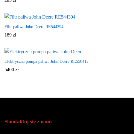
285
zł
Filtr paliwa John Deere RE544394
189
zł
Elektryczna pompa paliwa John Deere RE556412
5400
zł
Skontaktuj się z nami