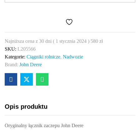
zaczepu
John
Deere
L205566
quantity
Najniższa cena z 30 dni (
1 stycznia 2024
)
580
zł
SKU:
L205566
Kategorie:
Ciągniki rolnicze
,
Nadwozie
Brand:
John Deere
Opis produktu
Oryginalny łącznik zaczepu John Deere