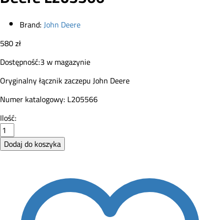
Brand:
John Deere
580
zł
Dostępność:
3 w magazynie
Oryginalny łącznik zaczepu John Deere
Numer katalogowy: L205566
Łącznik
Ilość:
kołkowy
zaczepu
Dodaj do koszyka
John
Deere
L205566
quantity