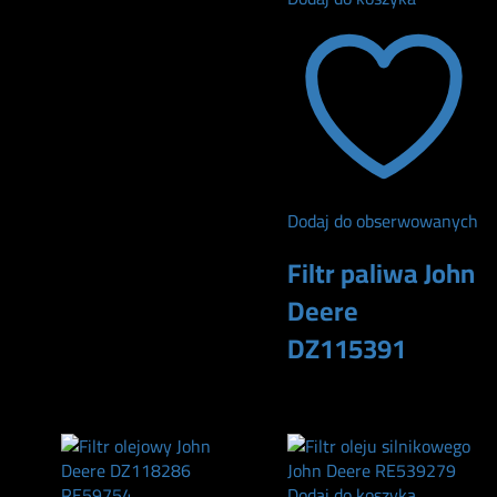
180
zł
Dodaj do obserwowanych
Filtr paliwa John
Deere
DZ115391
290
zł
Dodaj do koszyka