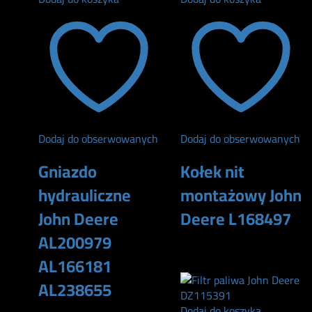
Dodaj do obserwowanych
Dodaj do obserwowanych
Gniazdo
Kołek nit
hydrauliczne
montażowy John
John Deere
Deere L168497
AL200979
48
zł
AL166181
AL238655
Dodaj do koszyka