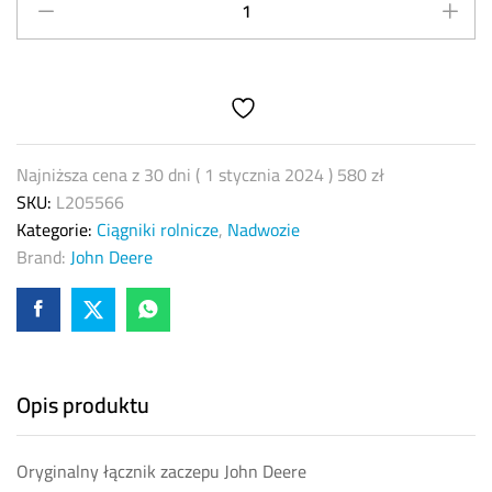
kołkowy
zaczepu
John
Deere
L205566
quantity
Najniższa cena z 30 dni (
1 stycznia 2024
)
580
zł
SKU:
L205566
Kategorie:
Ciągniki rolnicze
,
Nadwozie
Brand:
John Deere
Opis produktu
Oryginalny łącznik zaczepu John Deere