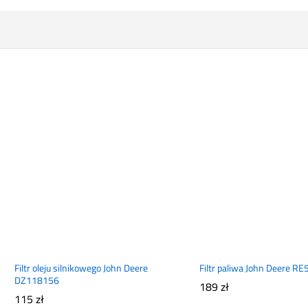
Filtr oleju silnikowego John Deere
Filtr paliwa John Deere R
DZ118156
189
zł
115
zł