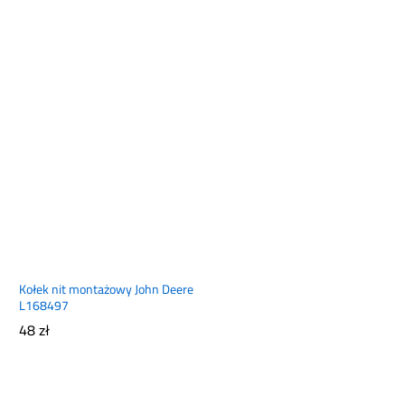
Kołek nit montażowy John Deere
L168497
48
zł