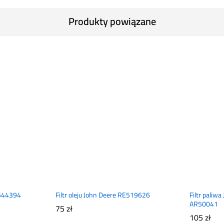
Produkty powiązane
E544394
Filtr oleju John Deere RE519626
Filtr paliw
AR50041
75
zł
105
zł