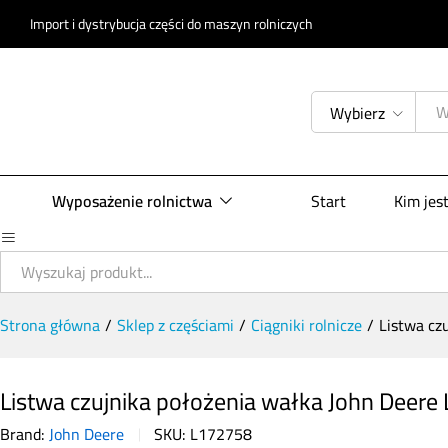
Listwa czujnika położenia wałka John Deer
Import i dystrybucja części do maszyn rolniczych
Opis produktu
Specyfikacja
Opinie (0)
Wybierz
Wyposażenie rolnictwa
Start
Kim jes
Wybierz
Strona główna
/
Sklep z częściami
/
Ciągniki rolnicze
/
Listwa cz
Listwa czujnika położenia wałka John Deere
Brand:
John Deere
SKU:
L172758