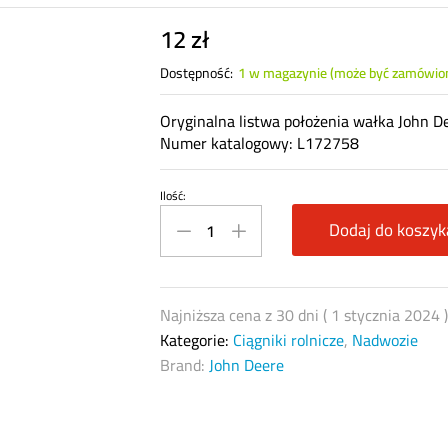
12
zł
Dostępność:
1 w magazynie (może być zamówio
Oryginalna listwa położenia wałka John D
Numer katalogowy: L172758
Ilość:
Listwa
czujnika
Dodaj do koszyk
położenia
wałka
John
Najniższa cena z 30 dni (
1 stycznia 2024
Deere
Kategorie:
Ciągniki rolnicze
,
Nadwozie
L172758
Brand:
John Deere
quantity