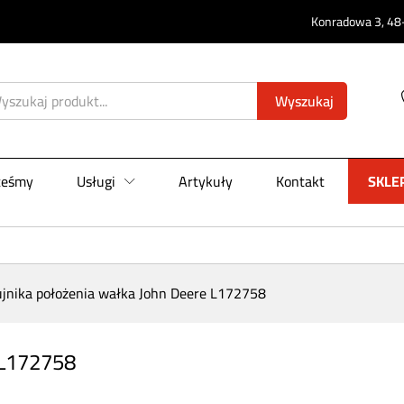
e L172758
Konradowa 3, 48-
Wyszukaj
teśmy
Usługi
Artykuły
Kontakt
SKLE
ujnika położenia wałka John Deere L172758
 L172758