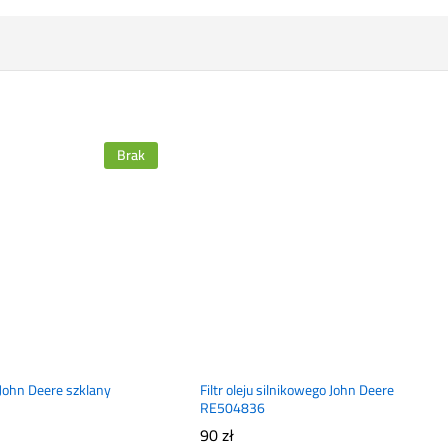
Brak
a John Deere szklany
Filtr oleju silnikowego John Deere
RE504836
90
zł