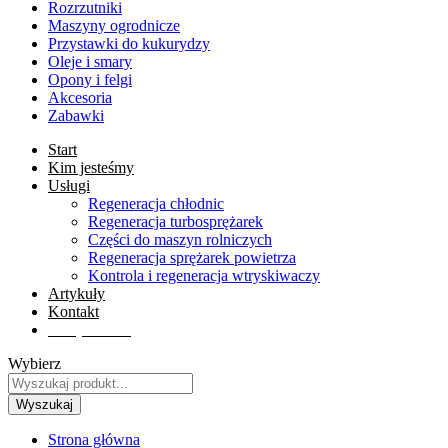
Rozrzutniki
Maszyny ogrodnicze
Przystawki do kukurydzy
Oleje i smary
Opony i felgi
Akcesoria
Zabawki
Start
Kim jesteśmy
Usługi
Regeneracja chłodnic
Regeneracja turbosprężarek
Części do maszyn rolniczych
Regeneracja sprężarek powietrza
Kontrola i regeneracja wtryskiwaczy
Artykuły
Kontakt
Sklep online
Wybierz
Wyszukaj
Strona główna