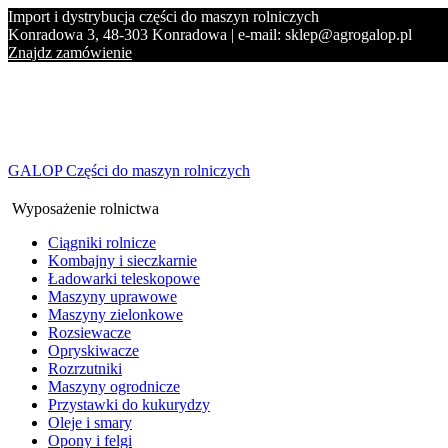
Import i dystrybucja części do maszyn rolniczych
Konradowa 3, 48-303 Konradowa | e-mail: sklep@agrogalop.pl
Znajdz zamówienie
GALOP Części do maszyn rolniczych
Wyposażenie rolnictwa
Ciągniki rolnicze
Kombajny i sieczkarnie
Ładowarki teleskopowe
Maszyny uprawowe
Maszyny zielonkowe
Rozsiewacze
Opryskiwacze
Rozrzutniki
Maszyny ogrodnicze
Przystawki do kukurydzy
Oleje i smary
Opony i felgi