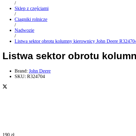
/
Sklep z częściami
/
Ciągniki rolnicze
/
Nadwozie
/
Listwa sektor obrotu kolumny kierownicy John Deere R32470
Listwa sektor obrotu kolum
Brand:
John Deere
SKU:
R324704
190
zł