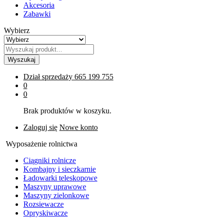
Akcesoria
Zabawki
Wybierz
Wyszukaj
Dział sprzedaży
665 199 755
0
0
Brak produktów w koszyku.
Zaloguj się
Nowe konto
Wyposażenie rolnictwa
Ciągniki rolnicze
Kombajny i sieczkarnie
Ładowarki teleskopowe
Maszyny uprawowe
Maszyny zielonkowe
Rozsiewacze
Opryskiwacze