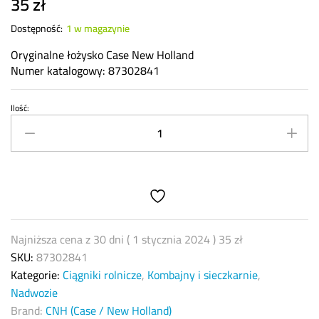
35
zł
Dostępność:
1 w magazynie
Oryginalne łożysko Case New Holland
Numer katalogowy: 87302841
Ilość:
Łożysko
CNH
87302841
quantity
Najniższa cena z 30 dni (
1 stycznia 2024
)
35
zł
SKU:
87302841
Kategorie:
Ciągniki rolnicze
,
Kombajny i sieczkarnie
,
Nadwozie
Brand:
CNH (Case / New Holland)