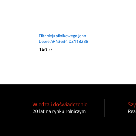
Filtr oleju silnikowego John
Deere AR43634 DZ118238
140
zł
Wiedza i doświadczenie
Szy
20 lat na rynku rolniczym
Rea