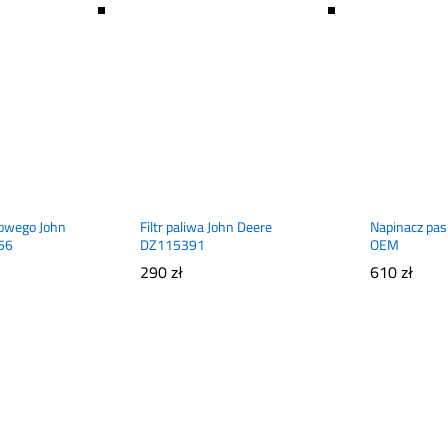
ikowego John
Filtr paliwa John Deere
Napinacz pa
56
DZ115391
OEM
290
zł
610
zł