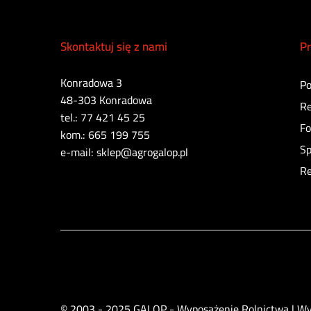
Skontaktuj się z nami
Pr
Konradowa 3
Po
48-303 Konradowa
Re
tel.: 77 421 45 25
Fo
kom.: 665 199 755
Sp
e-mail: sklep@agrogalop.pl
Re
© 2003 - 2025 GALOP - Wyposażenie Rolnictwa | W