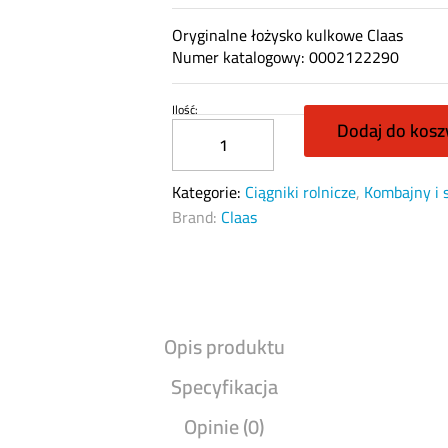
Oryginalne łożysko kulkowe Claas
Numer katalogowy: 0002122290
Ilość:
Łożysko
Dodaj do kosz
kulkowe
org
Claas
Kategorie:
Ciągniki rolnicze
,
Kombajny i 
0002122290
Brand:
Claas
quantity
Opis produktu
Specyfikacja
Opinie (0)