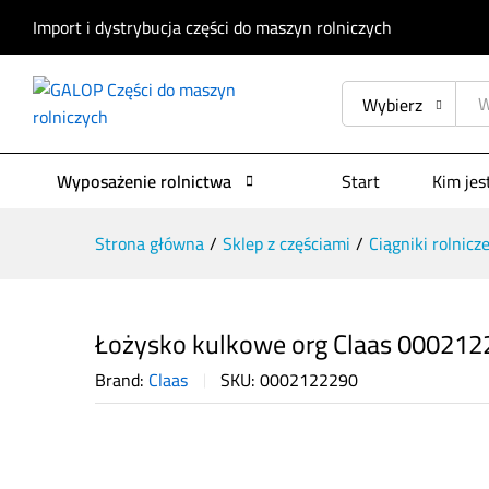
Import i dystrybucja części do maszyn rolniczych
Opis produktu
Specyfikacja
Opinie (
Wybierz
Wyposażenie rolnictwa
Start
Kim je
Strona główna
/
Sklep z częściami
/
Ciągniki rolnicz
Łożysko kulkowe org Claas 00021
Brand:
Claas
SKU:
0002122290