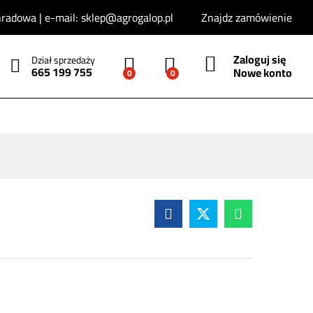
60
zł
Dodaj do koszyka
adowa | e-mail: sklep@agrogalop.pl
Znajdz zamówienie
Zaloguj się
Dział sprzedaży
665 199 755
Nowe konto
0
0
 online