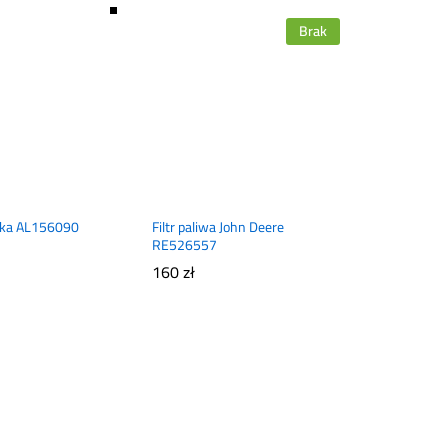
Brak
ska AL156090
Filtr paliwa John Deere
RE526557
160
zł