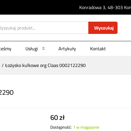
0)
Konradowa 3, 48-303 Konr
Wyszukaj
steśmy
Usługi
Artykuły
Kontakt
Sklep
e
/
Łożysko kulkowe org Claas 0002122290
22290
60
zł
Dostępność:
1 w magazynie