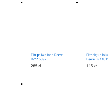
Filtr paliwa John Deere
Filtr oleju siln
DZ115392
Deere DZ1181
285
zł
115
zł