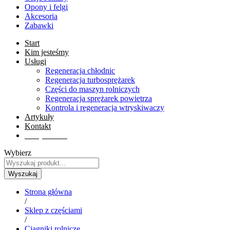
Opony i felgi
Akcesoria
Zabawki
Start
Kim jesteśmy
Usługi
Regeneracja chłodnic
Regeneracja turbosprężarek
Części do maszyn rolniczych
Regeneracja sprężarek powietrza
Kontrola i regeneracja wtryskiwaczy
Artykuły
Kontakt
Sklep online
Wybierz
Wyszukaj
Strona główna
/
Sklep z częściami
/
Ciągniki rolnicze