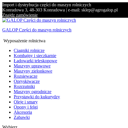
Import i dystrybucja części do maszyn rolniczych
Konradowa 3, 48-303 Konradowa | e-mail: sklep@agrogalop.pl
Znajdz zamówienie
GALOP Części do maszyn rolniczych
Wyposażenie rolnictwa
Ciągniki rolnicze
Kombajny i sieczkarnie
Ładowarki teleskopowe
Maszyny uprawowe
Maszyny zielonkowe
Rozsiewacze
Opryskiwacze
Rozrzutniki
Maszyny ogrodnicze
Przystawki do kukurydzy
Oleje i smary
Opony i felgi
Akcesoria
Zabawki
Wybierz