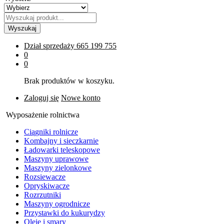
Wyszukaj
Dział sprzedaży
665 199 755
0
0
Brak produktów w koszyku.
Zaloguj się
Nowe konto
Wyposażenie rolnictwa
Ciągniki rolnicze
Kombajny i sieczkarnie
Ładowarki teleskopowe
Maszyny uprawowe
Maszyny zielonkowe
Rozsiewacze
Opryskiwacze
Rozrzutniki
Maszyny ogrodnicze
Przystawki do kukurydzy
Oleje i smary