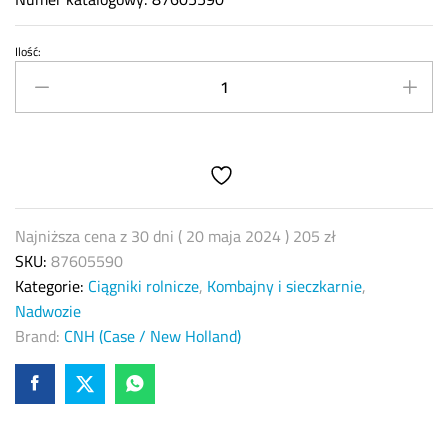
Ilość:
Łożysko
ślizgowe
z
kołnierzem
Case/New
Holland
87605590
quantity
Najniższa cena z 30 dni (
20 maja 2024
)
205
zł
SKU:
87605590
Kategorie:
Ciągniki rolnicze
,
Kombajny i sieczkarnie
,
Nadwozie
Brand:
CNH (Case / New Holland)