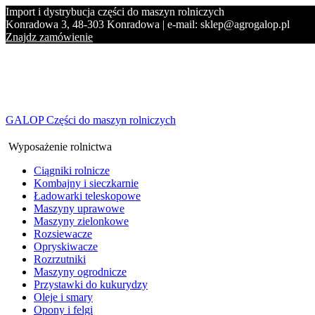
Import i dystrybucja części do maszyn rolniczych
Konradowa 3, 48-303 Konradowa | e-mail: sklep@agrogalop.pl
Znajdz zamówienie
GALOP Części do maszyn rolniczych
Wyposażenie rolnictwa
Ciągniki rolnicze
Kombajny i sieczkarnie
Ładowarki teleskopowe
Maszyny uprawowe
Maszyny zielonkowe
Rozsiewacze
Opryskiwacze
Rozrzutniki
Maszyny ogrodnicze
Przystawki do kukurydzy
Oleje i smary
Opony i felgi