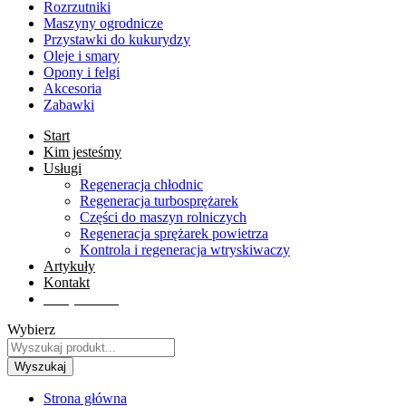
Rozrzutniki
Maszyny ogrodnicze
Przystawki do kukurydzy
Oleje i smary
Opony i felgi
Akcesoria
Zabawki
Start
Kim jesteśmy
Usługi
Regeneracja chłodnic
Regeneracja turbosprężarek
Części do maszyn rolniczych
Regeneracja sprężarek powietrza
Kontrola i regeneracja wtryskiwaczy
Artykuły
Kontakt
Sklep online
Wybierz
Wyszukaj
Strona główna