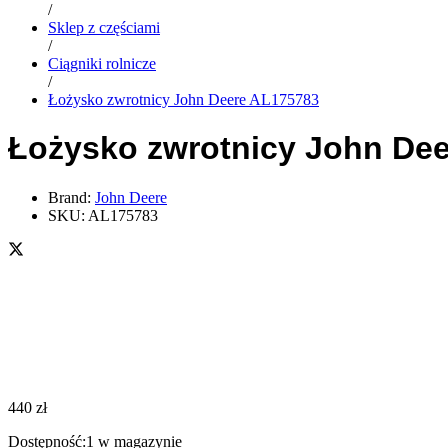
/
Sklep z częściami
/
Ciągniki rolnicze
/
Łożysko zwrotnicy John Deere AL175783
Łożysko zwrotnicy John De
Brand:
John Deere
SKU:
AL175783
440
zł
Dostępność:
1 w magazynie