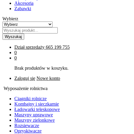
Akcesoria
Zabawki
Wybierz
Wyszukaj
Dział sprzedaży
665 199 755
0
0
Brak produktów w koszyku.
Zaloguj się
Nowe konto
Wyposażenie rolnictwa
Ciągniki rolnicze
Kombajny i sieczkarnie
Ładowarki teleskopowe
Maszyny uprawowe
Maszyny zielonkowe
Rozsiewacze
Opryskiwacze