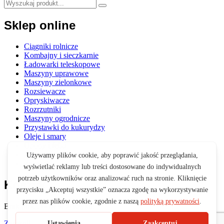
Sklep online
Ciągniki rolnicze
Kombajny i sieczkarnie
Ładowarki teleskopowe
Maszyny uprawowe
Maszyny zielonkowe
Rozsiewacze
Opryskiwacze
Rozrzutniki
Maszyny ogrodnicze
Przystawki do kukurydzy
Oleje i smary
Opony i felgi
Akcesoria
Zabawki
Koszyk
Brak produktów w koszyku.
Zamknij