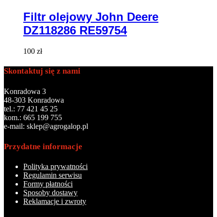
Filtr olejowy John Deere
DZ118286 RE59754
100
zł
Skontaktuj się z nami
Konradowa 3
48-303 Konradowa
tel.: 77 421 45 25
kom.: 665 199 755
e-mail: sklep@agrogalop.pl
Przydatne informacje
Polityka prywatności
Regulamin serwisu
Formy płatności
Sposoby dostawy
Reklamacje i zwroty