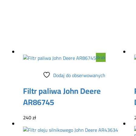
Brak
Dowiedz się więcej
Dodaj do obserwowanych
Filtr paliwa John Deere
AR86745
240
zł