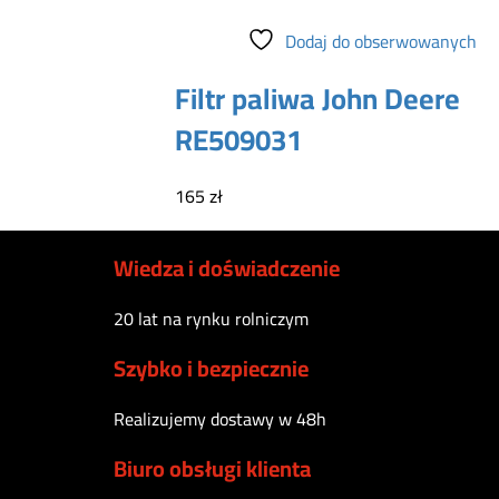
Dodaj do koszyka
Dodaj do obserwowanych
Filtr paliwa John Deere
RE509031
165
zł
Wiedza i doświadczenie
20 lat na rynku rolniczym
Szybko i bezpiecznie
Realizujemy dostawy w 48h
Biuro obsługi klienta