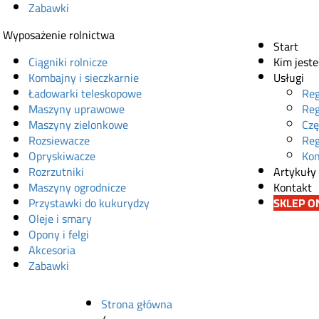
Zabawki
Wyposażenie rolnictwa
Start
Ciągniki rolnicze
Kim jest
Kombajny i sieczkarnie
Usługi
Ładowarki teleskopowe
Reg
Maszyny uprawowe
Reg
Maszyny zielonkowe
Czę
Rozsiewacze
Reg
Opryskiwacze
Kon
Rozrzutniki
Artykuły
Maszyny ogrodnicze
Kontakt
Przystawki do kukurydzy
SKLEP O
Oleje i smary
Opony i felgi
Akcesoria
Zabawki
Strona główna