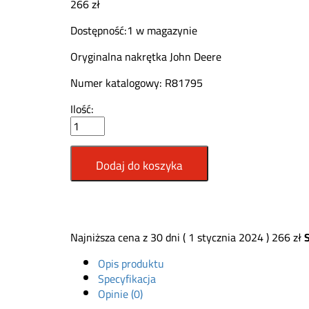
266
zł
Dostępność:
1 w magazynie
Oryginalna nakrętka John Deere
Numer katalogowy: R81795
Nakrętka
Ilość:
John
Deere
R81795
Dodaj do koszyka
quantity
Najniższa cena z 30 dni (
1 stycznia 2024
)
266
zł
Opis produktu
Specyfikacja
Opinie (0)