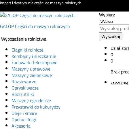
Import i dystrybucja części do maszyn rolniczych
Wybierz
GALOP Części do maszyn rolniczych
Wyszukaj
Wyposażenie rolnictwa
Dział spr
Ciągniki rolnicze
0
Kombajny i sieczkarnie
0
Ładowarki teleskopowe
Maszyny uprawowe
Brak pro
Maszyny zielonkowe
Rozsiewacze
Zaloguj się
Opryskiwacze
Rozrzutniki
Maszyny ogrodnicze
Przystawki do kukurydzy
Oleje i smary
Opony i felgi
Akcesoria