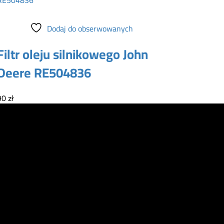
Dodaj do koszyka
Dodaj do obserwowanych
Filtr oleju silnikowego John
Deere RE504836
90
zł