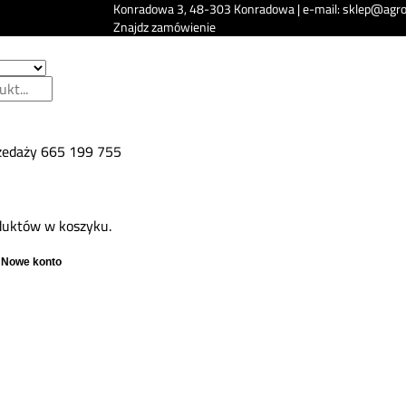
Konradowa 3, 48-303 Konradowa | e-mail: sklep@agro
Znajdz zamówienie
zedaży
665 199 755
duktów w koszyku.
Nowe konto