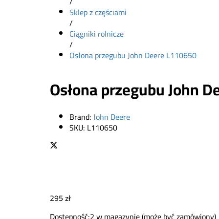
/
Sklep z częściami
/
Ciągniki rolnicze
/
Osłona przegubu John Deere L110650
Osłona przegubu John D
Brand:
John Deere
SKU:
L110650
295
zł
Dostępność:
2 w magazynie (może być zamówiony)