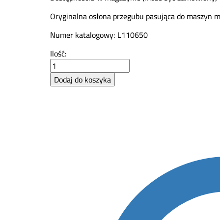
Oryginalna osłona przegubu pasująca do maszyn m
Numer katalogowy: L110650
Osłona
Ilość:
przegubu
John
Dodaj do koszyka
Deere
L110650
quantity