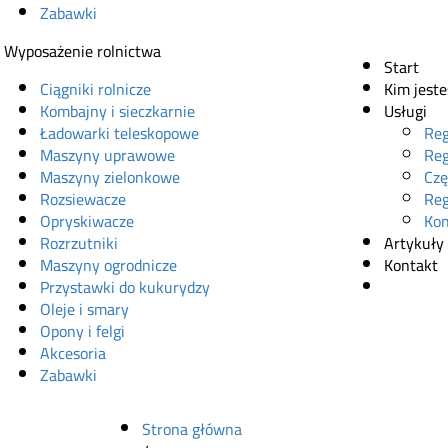
Zabawki
Wyposażenie rolnictwa
Start
Ciągniki rolnicze
Kim jest
Kombajny i sieczkarnie
Usługi
Ładowarki teleskopowe
Reg
Maszyny uprawowe
Reg
Maszyny zielonkowe
Czę
Rozsiewacze
Reg
Opryskiwacze
Kon
Rozrzutniki
Artykuły
Maszyny ogrodnicze
Kontakt
Przystawki do kukurydzy
Sklep onl
Oleje i smary
Opony i felgi
Akcesoria
Zabawki
Strona główna