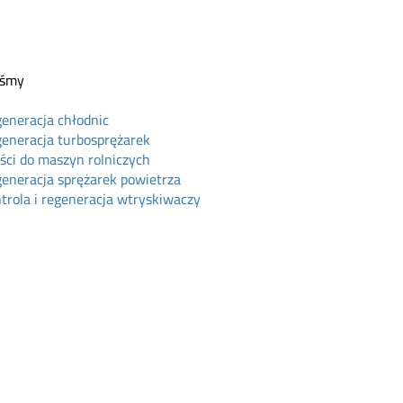
eśmy
eneracja chłodnic
eneracja turbosprężarek
ści do maszyn rolniczych
eneracja sprężarek powietrza
trola i regeneracja wtryskiwaczy
ine