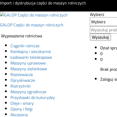
Import i dystrybucja części do maszyn rolniczych
Wybierz
GALOP Części do maszyn rolniczych
Wyposażenie rolnictwa
Wyszukaj
Ciągniki rolnicze
Dział spr
Kombajny i sieczkarnie
0
Ładowarki teleskopowe
0
Maszyny uprawowe
Maszyny zielonkowe
Brak pro
Rozsiewacze
Zaloguj s
Opryskiwacze
Rozrzutniki
Maszyny ogrodnicze
Przystawki do kukurydzy
Oleje i smary
Opony i felgi
Akcesoria