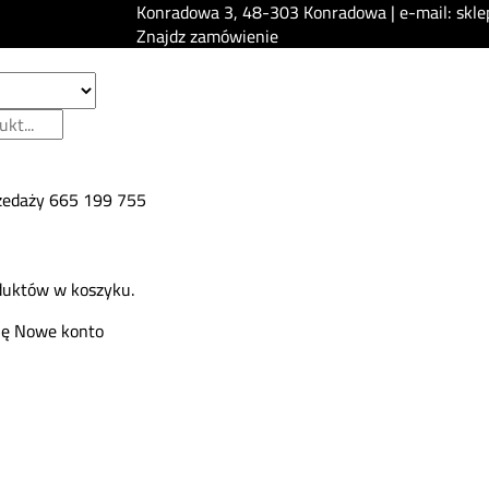
Konradowa 3, 48-303 Konradowa | e-mail: skle
Znajdz zamówienie
zedaży
665 199 755
duktów w koszyku.
ię
Nowe konto