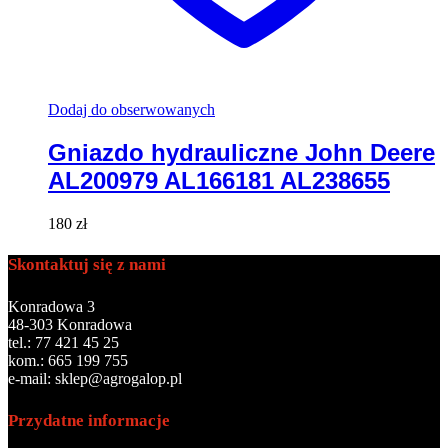
Dodaj do obserwowanych
Gniazdo hydrauliczne John Deere
AL200979 AL166181 AL238655
180
zł
Skontaktuj się z nami
Konradowa 3
48-303 Konradowa
tel.: 77 421 45 25
kom.: 665 199 755
e-mail: sklep@agrogalop.pl
Przydatne informacje