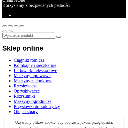
CreativeOne
Korzystamy z bezpiecznych płatności
Sklep online
Ciągniki rolnicze
Kombajny i sieczkarnie
Ładowarki teleskopowe
Maszyny uprawowe
Maszyny zielonkowe
Rozsiewacze
Opryskiwacze
Rozrzutniki
Maszyny ogrodnicze
Przystawki do kukurydzy
Oleje i smary
Opony i felgi
Akcesoria
Zabawki