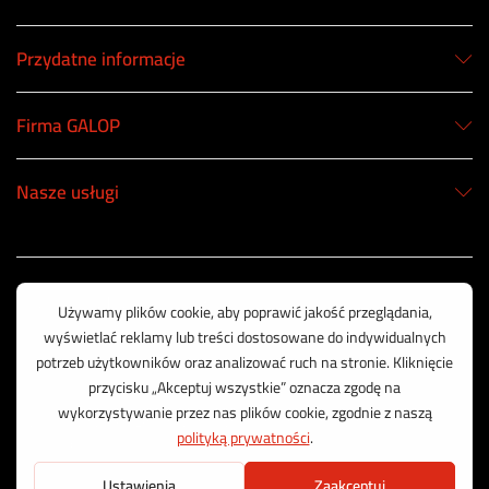
Przydatne informacje
Firma GALOP
Nasze usługi
Korzystamy z bezpiecznych płatności
© 2003 - 2025 GALOP - Wyposażenie Rolnictwa | Wykonanie:
CreativeOne