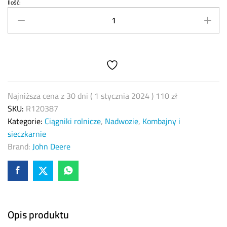
Ilość:
Podkładka
regulacyjna
oporowa
łożyska
John
Deere
R120387
quantity
Najniższa cena z 30 dni (
1 stycznia 2024
)
110
zł
SKU:
R120387
Kategorie:
Ciągniki rolnicze
,
Nadwozie
,
Kombajny i
sieczkarnie
Brand:
John Deere
Opis produktu