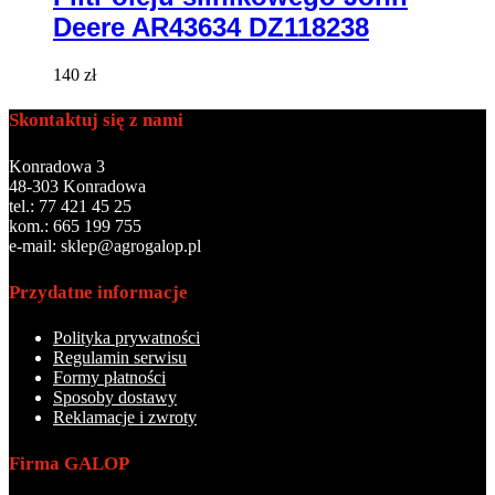
Deere AR43634 DZ118238
140
zł
Skontaktuj się z nami
Konradowa 3
48-303 Konradowa
tel.: 77 421 45 25
kom.: 665 199 755
e-mail: sklep@agrogalop.pl
Przydatne informacje
Polityka prywatności
Regulamin serwisu
Formy płatności
Sposoby dostawy
Reklamacje i zwroty
Firma GALOP