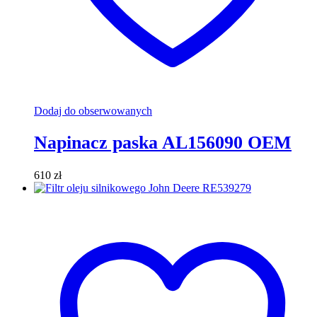
Dodaj do obserwowanych
Napinacz paska AL156090 OEM
610
zł
Dodaj do koszyka