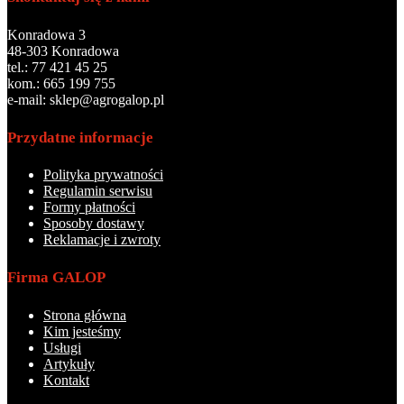
Konradowa 3
48-303 Konradowa
tel.: 77 421 45 25
kom.: 665 199 755
e-mail: sklep@agrogalop.pl
Przydatne informacje
Polityka prywatności
Regulamin serwisu
Formy płatności
Sposoby dostawy
Reklamacje i zwroty
Firma GALOP
Strona główna
Kim jesteśmy
Usługi
Artykuły
Kontakt