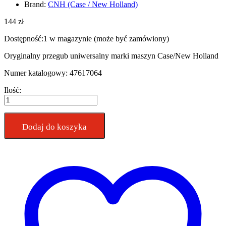
Brand:
CNH (Case / New Holland)
144
zł
Dostępność:
1 w magazynie (może być zamówiony)
Oryginalny przegub uniwersalny marki maszyn Case/New Holland
Numer katalogowy: 47617064
Przegub
Ilość:
uniwersalny
CNH
47617064
quantity
Dodaj do koszyka