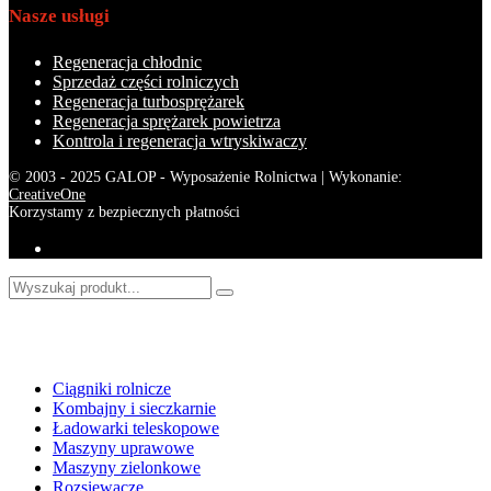
Nasze usługi
Regeneracja chłodnic
Sprzedaż części rolniczych
Regeneracja turbosprężarek
Regeneracja sprężarek powietrza
Kontrola i regeneracja wtryskiwaczy
© 2003 - 2025 GALOP - Wyposażenie Rolnictwa | Wykonanie:
CreativeOne
Korzystamy z bezpiecznych płatności
Sklep online
Ciągniki rolnicze
Kombajny i sieczkarnie
Ładowarki teleskopowe
Maszyny uprawowe
Maszyny zielonkowe
Rozsiewacze