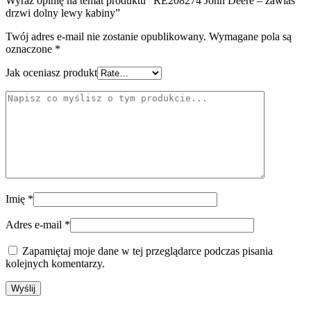
Wyraź opinię na temat produktu “RE208274 John Deere – zawias
drzwi dolny lewy kabiny”
Twój adres e-mail nie zostanie opublikowany.
Wymagane pola są
oznaczone
*
Jak oceniasz produkt
Imię
*
Adres e-mail
*
Zapamiętaj moje dane w tej przeglądarce podczas pisania
kolejnych komentarzy.