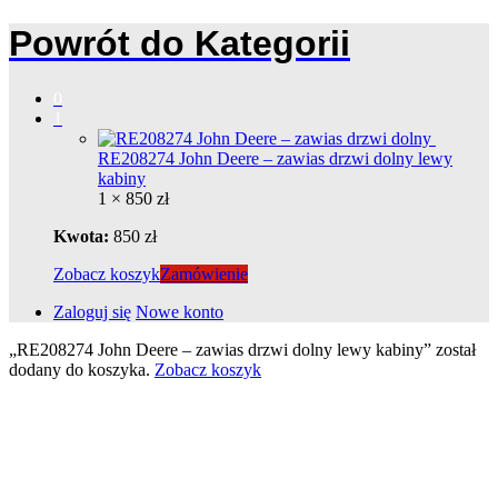
Powrót do
Kategorii
0
1
RE208274 John Deere – zawias drzwi dolny lewy
kabiny
1 ×
850
zł
Kwota:
850
zł
Zobacz koszyk
Zamówienie
Zaloguj się
Nowe konto
„RE208274 John Deere – zawias drzwi dolny lewy kabiny” został
dodany do koszyka.
Zobacz koszyk