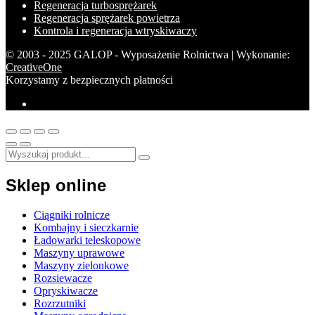
Regeneracja turbosprężarek
Regeneracja sprężarek powietrza
Kontrola i regeneracja wtryskiwaczy
© 2003 - 2025 GALOP - Wyposażenie Rolnictwa | Wykonanie:
CreativeOne
Korzystamy z bezpiecznych płatności
Sklep online
Ciągniki rolnicze
Kombajny i sieczkarnie
Ładowarki teleskopowe
Maszyny uprawowe
Maszyny zielonkowe
Rozsiewacze
Opryskiwacze
Rozrzutniki