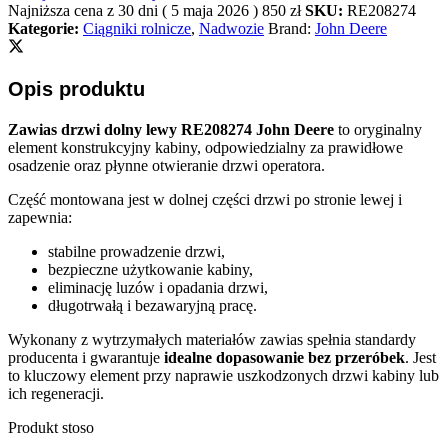
Najniższa cena z 30 dni (
5 maja 2026
)
850
zł
SKU:
RE208274
Kategorie:
Ciągniki rolnicze
,
Nadwozie
Brand:
John Deere
Opis produktu
Zawias drzwi dolny lewy RE208274 John Deere
to oryginalny
element konstrukcyjny kabiny, odpowiedzialny za prawidłowe
osadzenie oraz płynne otwieranie drzwi operatora.
Część montowana jest w dolnej części drzwi po stronie lewej i
zapewnia:
stabilne prowadzenie drzwi,
bezpieczne użytkowanie kabiny,
eliminację luzów i opadania drzwi,
długotrwałą i bezawaryjną pracę.
Wykonany z wytrzymałych materiałów zawias spełnia standardy
producenta i gwarantuje
idealne dopasowanie bez przeróbek
. Jest
to kluczowy element przy naprawie uszkodzonych drzwi kabiny lub
ich regeneracji.
Produkt stoso