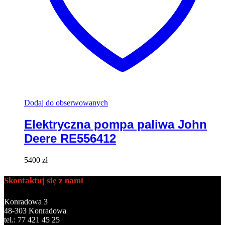
Dodaj do obserwowanych
Elektryczna pompa paliwa John
Deere RE556412
5400
zł
Skontaktuj się z nami
Konradowa 3
48-303 Konradowa
tel.: 77 421 45 25