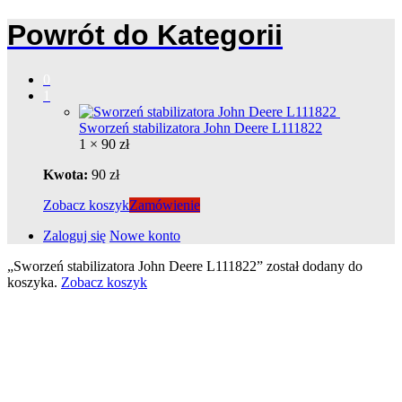
Powrót do
Kategorii
0
1
Sworzeń stabilizatora John Deere L111822
1 ×
90
zł
Kwota:
90
zł
Zobacz koszyk
Zamówienie
Zaloguj się
Nowe konto
„Sworzeń stabilizatora John Deere L111822” został dodany do
koszyka.
Zobacz koszyk