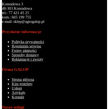
Konradowa 3
48-303 Konradowa
tel.: 77 421 45 25
kom.: 665 199 755
e-mail: sklep@agrogalop.pl
Przydatne informacje
Polityka prywatności
Regulamin serwisu
Formy płatności
Sposoby dostawy
Reklamacje i zwroty
Firma GALOP
Strona główna
Kim jesteśmy
Usługi
Artykuły
Kontakt
Nasze usługi