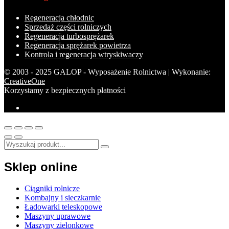
Regeneracja chłodnic
Sprzedaż części rolniczych
Regeneracja turbosprężarek
Regeneracja sprężarek powietrza
Kontrola i regeneracja wtryskiwaczy
© 2003 - 2025 GALOP - Wyposażenie Rolnictwa | Wykonanie:
CreativeOne
Korzystamy z bezpiecznych płatności
Sklep online
Ciągniki rolnicze
Kombajny i sieczkarnie
Ładowarki teleskopowe
Maszyny uprawowe
Maszyny zielonkowe